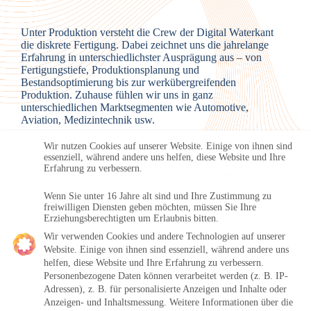
Unter Produktion versteht die Crew der Digital Waterkant
die diskrete Fertigung. Dabei zeichnet uns die jahrelange
Erfahrung in unterschiedlichster Ausprägung aus – von
Fertigungstiefe, Produktionsplanung und
Bestandsoptimierung bis zur werkübergreifenden
Produktion. Zuhause fühlen wir uns in ganz
unterschiedlichen Marktsegmenten wie Automotive,
Aviation, Medizintechnik usw.
Wir nutzen Cookies auf unserer Website. Einige von ihnen sind
essenziell, während andere uns helfen, diese Website und Ihre
Erfahrung zu verbessern.
Ein Beispiel aus dem Bereich der industriellen
Produktion:
Wenn Sie unter 16 Jahre alt sind und Ihre Zustimmung zu
freiwilligen Diensten geben möchten, müssen Sie Ihre
Erziehungsberechtigten um Erlaubnis bitten.
Mehr Energie bei der Systemumstellung.
Wir verwenden Cookies und andere Technologien auf unserer
Website. Einige von ihnen sind essenziell, während andere uns
helfen, diese Website und Ihre Erfahrung zu verbessern.
Ganz nach dem Prinzip „Machen, nicht schnacken“
Personenbezogene Daten können verarbeitet werden (z. B. IP-
begleiten wir einen unserer Kunden aus dem Energie-
Adressen), z. B. für personalisierte Anzeigen und Inhalte oder
Sektor schon vor seinem S4-Wechsel im kommenden Jahr.
Anzeigen- und Inhaltsmessung.
Weitere Informationen über die
Denn vorab soll analysiert werden, welche systemischen