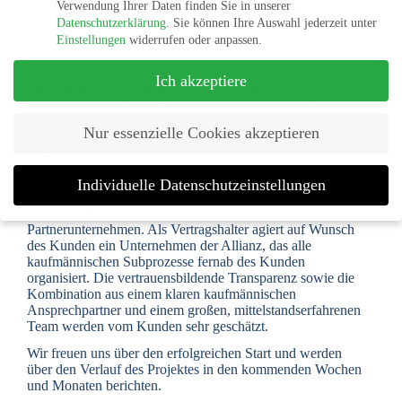
Verwendung Ihrer Daten finden Sie in unserer
und prozessualen Schwachstellen sich über die Jahre
Datenschutzerklärung
.
Sie können Ihre Auswahl jederzeit unter
„eingeschlichen“ haben. So finden wir schon im Vorfeld
Einstellungen
widerrufen oder anpassen.
die großen Potenziale der geplanten Systemumstellung.
Die Crew setzt sich aus vier Spezialisten zusammen, die
Ich akzeptiere
die Bereiche SAP-Finance, SAP-Sales und SAP-
Materialwirtschaft abdecken und die von einem erfahrenen
Steuermann angeführt wird.
Nur essenzielle Cookies akzeptieren
Digital Waterkant als Verbund und die damit
zusammenhängende breitere Liefermöglichkeit wurden
gleich zu Beginn transparent aufgezeigt. Sogar die
Individuelle Datenschutzeinstellungen
Profilsicherung durch den Kunden vor dem Projektstart
erfolgte auf Basis der Original-Profile der
Datenschutzeinstellungen
Partnerunternehmen. Als Vertragshalter agiert auf Wunsch
des Kunden ein Unternehmen der Allianz, das alle
kaufmännischen Subprozesse fernab des Kunden
Wenn Sie unter 16 Jahre alt sind und Ihre Zustimmung zu freiwilligen
Diensten geben möchten, müssen Sie Ihre Erziehungsberechtigten um
organisiert. Die vertrauensbildende Transparenz sowie die
Erlaubnis bitten.
Kombination aus einem klaren kaufmännischen
Ansprechpartner und einem großen, mittelstandserfahrenen
Wir verwenden Cookies und andere Technologien auf unserer Website.
Team werden vom Kunden sehr geschätzt.
Einige von ihnen sind essenziell, während andere uns helfen, diese
Website und Ihre Erfahrung zu verbessern.
Personenbezogene Daten
Wir freuen uns über den erfolgreichen Start und werden
können verarbeitet werden (z. B. IP-Adressen), z. B. für personalisierte
über den Verlauf des Projektes in den kommenden Wochen
Anzeigen und Inhalte oder Anzeigen- und Inhaltsmessung.
Weitere
und Monaten berichten.
Informationen über die Verwendung Ihrer Daten finden Sie in unserer