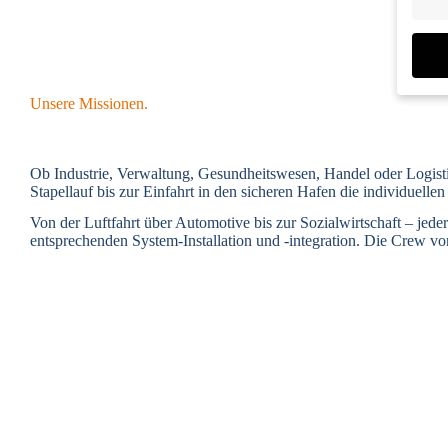
Unsere Missionen.
Wenn S
möchte
Ob Industrie, Verwaltung, Gesundheitswesen, Handel oder Logistik
Wir v
Stapellauf bis zur Einfahrt in den sicheren Hafen die individuell
sind e
Von der Luftfahrt über Automotive bis zur Sozialwirtschaft – jed
verbes
entsprechenden System-Installation und -integration. Die Crew von
für pe
Inform
Daten
Hier f
Einwil
und s
Weiter
Al