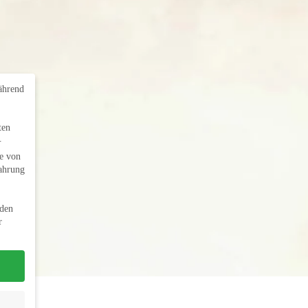
während
ten
.
e von
fahrung
nden
r