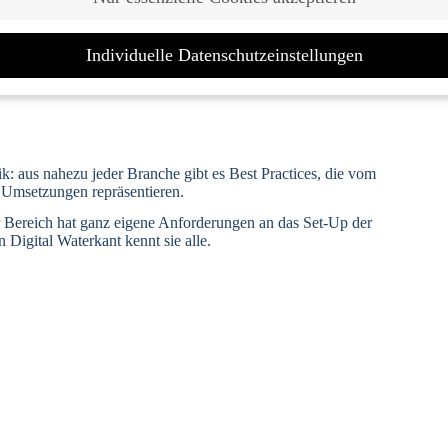
Individuelle Datenschutzeinstellungen
Datenschutzeinstellungen
ie unter 16 Jahre alt sind und Ihre Zustimmung zu freiwilligen Diensten gebe
n, müssen Sie Ihre Erziehungsberechtigten um Erlaubnis bitten.
: aus nahezu jeder Branche gibt es Best Practices, die vom
erwenden Cookies und andere Technologien auf unserer Website. Einige von ih
en Umsetzungen repräsentieren.
ssenziell, während andere uns helfen, diese Website und Ihre Erfahrung zu
er Bereich hat ganz eigene Anforderungen an das Set-Up der
sern.
Personenbezogene Daten können verarbeitet werden (z. B. IP-Adressen), 
 Digital Waterkant kennt sie alle.
rsonalisierte Anzeigen und Inhalte oder Anzeigen- und Inhaltsmessung.
Weitere
ationen über die Verwendung Ihrer Daten finden Sie in unserer
schutzerklärung
.
inden Sie eine Übersicht über alle verwendeten Cookies. Sie können Ihre
ligung zu ganzen Kategorien geben oder sich weitere Informationen anzeigen l
o nur bestimmte Cookies auswählen.
e Hinweise erhalten Sie in unserer
Datenschutzerklärung
.
le akzeptieren
Speichern